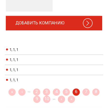
ДОБАВИТЬ КОМПАНИЮ
1, 1, 1
1, 1, 1
1, 1, 1
1, 1, 1
«
‹
…
2
3
4
5
6
7
8
9
10
…
›
»