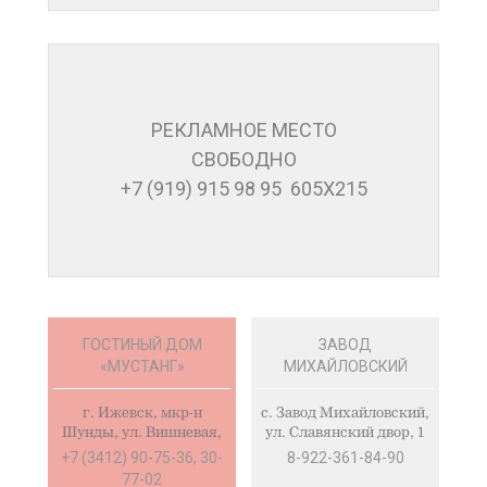
РЕКЛАМНОЕ МЕСТО
СВОБОДНО
+7 (919) 915 98 95 605Х215
ГОСТИНЫЙ ДОМ
ЗАВОД
«МУСТАНГ»
МИХАЙЛОВСКИЙ
г. Ижевск, мкр-н
c. Завод Михайловский,
Шунды, ул. Вишневая,
ул. Славянский двор, 1
34
+7 (3412) 90-75-36, 30-
8-922-361-84-90
77-02
www.гостиница-