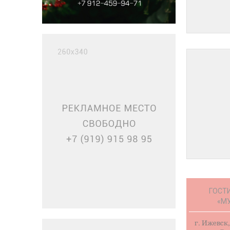
ГОСТ
«М
г. Ижевск