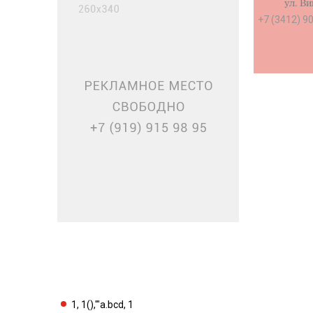
ул. В
+7 (3412) 9
www.гостин
1, 1(),'"a.bcd, 1