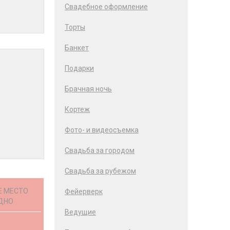
Свадебное оформление
Торты
Банкет
Подарки
Брачная ночь
Кортеж
Фото- и видеосъемка
Свадьба за городом
Свадьба за рубежом
Е МЕСТО
Фейерверк
ДНО
Ведущие