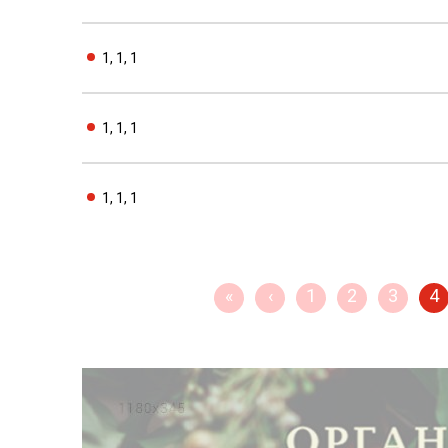
1, 1, 1
1, 1, 1
1, 1, 1
«
‹
1
2
3
4