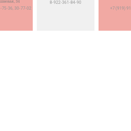
ишневая, 34
8-922-361-84-90
0-75-36, 30-77-02
+7 (919) 9
ица-мустанг.рф