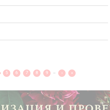
5
6
7
8
9
…
›
»